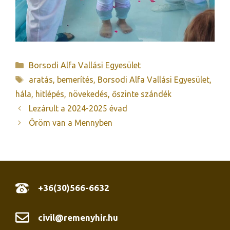
Kategória
Borsodi Alfa Vallási Egyesület
Címkék
aratás
,
bemerítés
,
Borsodi Alfa Vallási Egyesület
,
hála
,
hitlépés
,
növekedés
,
őszinte szándék
Lezárult a 2024-2025 évad
Öröm van a Mennyben
+36(30)566-6632
civil@remenyhir.hu