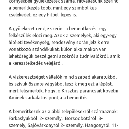
környékbeli gyülekezetek száma. Hitvallásunk szerint
a bemerítkezés több, mint egy szimbolikus
cselekedet, ez egy hitbeli lépés is.
A gyülekezet rendje szerint a bemerítkezést egy
felkészülés előzi meg. Azok a személyek, aki egy-egy
hitéleti tevékenység, rendezvény során jelzik erre
vonatkozó szándékukat, külön alkalmakon van
lehetőségük beszélgetni azokról a tudnivalókról, amik
a keresztelkedés velejárói.
A vízkeresztséget vállalók mind szabad akaratukból
és szívük őszinte vágyából teszik meg ezt a lépést,
mert felismerték, hogy jó Krisztus parancsait követni.
Aminek sarkalatos pontja a bemerítés.
A bemerítkezők az alábbi településekről származnak:
Farkaslyukból 2- személy, Borsodbótáról 3-
személy, Sajóvárkonyról 2- személy, Hangonyról 11-