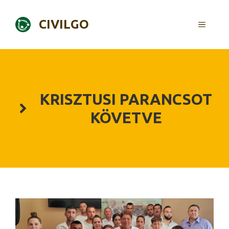
Skip
to
CIVILGO
MENU
content
KRISZTUSI PARANCSOT
KÖVETVE