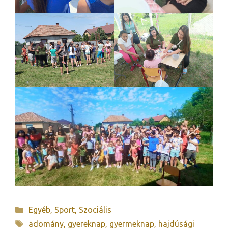
Kategória
Egyéb
,
Sport
,
Szociális
Címkék
adomány
,
gyereknap
,
gyermeknap
,
hajdúsági