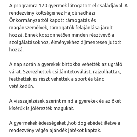
A programra 120 gyermek látogatott el családjával. A
rendezvény költségeihez Hajdúhadházi
Önkormányzattól kapott támogatás és
magánszemélyek, támogatók felajánlása járult
hozzá. Ennek köszönhetően minden résztvevő a
szolgálatásokhoz, élményekhez díjmentesen jutott
hozzá.
A nap során a gyerekek birtokba vehették az ugráló
várat. Szerezhettek csillámtetoválást, rajzolhattak,
festhettek és részt vehettek a sport és tánc
vetélkedőn.
A visszajelzések szerint mind a gyerekek és az őket
kísérők is jólérezték magukat.
A gyermekek édességeket ,hot-dog ebédet illetve a
rendezvény végén ajándék játékot kaptak.