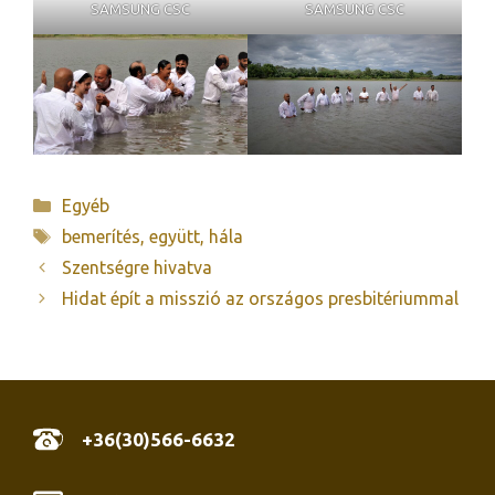
SAMSUNG CSC
SAMSUNG CSC
Kategória
Egyéb
Címkék
bemerítés
,
együtt
,
hála
Szentségre hivatva
Hidat épít a misszió az országos presbitériummal
+36(30)566-6632