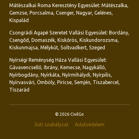
Mátészalkai Roma Keresztény Egyesület: Mátészalka,
Gemzse, Porcsalma, Csenger, Nagyar, Gelénes,
Kispalád
Csongrádi Agapé Szeretet Vallási Egyesület: Bordány,
Csengőd, Domaszék, Kiskőrös, Kiskundorozsma,
Kiskunmajsa, Mélykút, Soltvadkert, Szeged
Nyírségi Reménység Háza Vallási Egyesület:
Gávavencsellő, Ibrány, Kemecse, Nagykálló,
Nyírbogdány, Nyírkáta, Nyírmihálydi, Nyírpilis,
Nyírvasvári, Ömböly, Piricse, Semjén, Tiszabercel,
Tiszarád
© 2026 CivilGo
Süti szabályzat
Adatvédelem