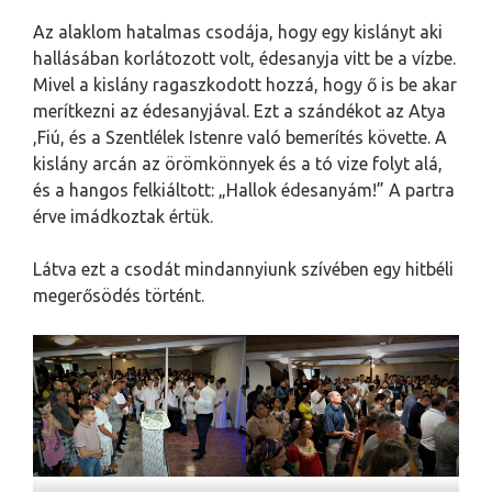
Az alaklom hatalmas csodája, hogy egy kislányt aki
hallásában korlátozott volt, édesanyja vitt be a vízbe.
Mivel a kislány ragaszkodott hozzá, hogy ő is be akar
merítkezni az édesanyjával. Ezt a szándékot az Atya
,Fiú, és a Szentlélek Istenre való bemerítés követte. A
kislány arcán az örömkönnyek és a tó vize folyt alá,
és a hangos felkiáltott: „Hallok édesanyám!” A partra
érve imádkoztak értük.
Látva ezt a csodát mindannyiunk szívében egy hitbéli
megerősödés történt.