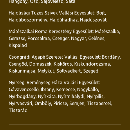
Hangony, Ózd, Sajóvelezd, Sáta
Hajdúsági Tüzes Szívek Vallási Egyesület: Bojt,
Hajdúböszörmény, Hajdúhadház, Hajdúszovát
Mátészalkai Roma Keresztény Egyesület: Mátészalka,
Gemzse, Porcsalma, Csenger, Nagyar, Gelénes,
Kispalád
Csongrádi Agapé Szeretet Vallási Egyesület: Bordány,
Csengőd, Domaszék, Kiskőrös, Kiskundorozsma,
Kiskunmajsa, Mélykút, Soltvadkert, Szeged
Nyírségi Reménység Háza Vallási Egyesület:
Gávavencsellő, Ibrány, Kemecse, Nagykálló,
Nyírbogdány, Nyírkáta, Nyírmihálydi, Nyírpilis,
Nyírvasvári, Ömböly, Piricse, Semjén, Tiszabercel,
Tiszarád