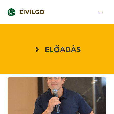
Skip
to
CIVILGO
MENU
content
ELŐADÁS