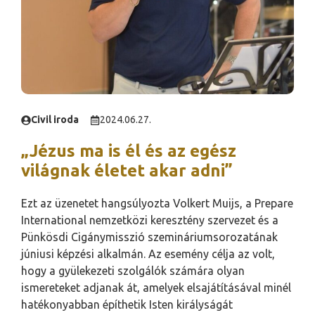
Civil iroda
2024.06.27.
„Jézus ma is él és az egész
világnak életet akar adni”
Ezt az üzenetet hangsúlyozta Volkert Muijs, a Prepare
International nemzetközi keresztény szervezet és a
Pünkösdi Cigánymisszió szemináriumsorozatának
júniusi képzési alkalmán. Az esemény célja az volt,
hogy a gyülekezeti szolgálók számára olyan
ismereteket adjanak át, amelyek elsajátításával minél
hatékonyabban építhetik Isten királyságát