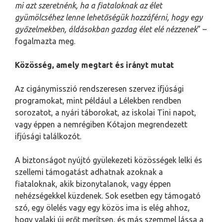
mi azt szeretnénk, ha a fiataloknak az élet
gyümölcséhez lenne lehetőségük hozzáférni, hogy egy
győzelmekben, áldásokban gazdag élet elé nézzenek
” –
fogalmazta meg.
Közösség, amely megtart és irányt mutat
Az cigánymisszió rendszeresen szervez ifjúsági
programokat, mint például a Lélekben rendben
sorozatot, a nyári táborokat, az iskolai Tini napot,
vagy éppen a nemrégiben Kótajon megrendezett
ifjúsági találkozót.
A biztonságot nyújtó gyülekezeti közösségek lelki és
szellemi támogatást adhatnak azoknak a
fiataloknak, akik bizonytalanok, vagy éppen
nehézségekkel küzdenek. Sok esetben egy támogató
szó, egy ölelés vagy egy közös ima is elég ahhoz,
hogy valaki új erőt merítsen, és más szemmel lássa a