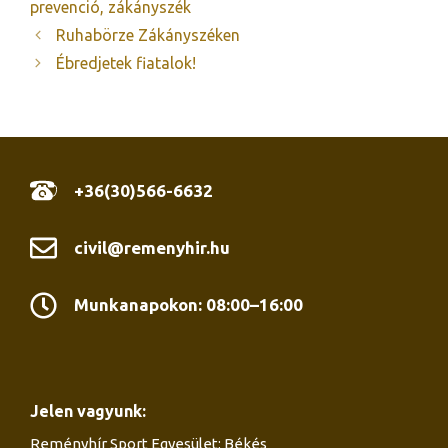
prevenció
,
zákányszék
Ruhabörze Zákányszéken
Ébredjetek fiatalok!
+36(30)566-6632
civil@remenyhir.hu
Munkanapokon: 08:00–16:00
Jelen vagyunk:
Reményhír Sport Egyesület: Békés