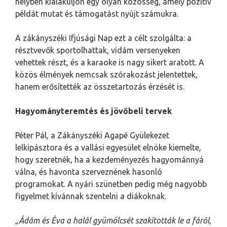
helyben kialakuljon egy olyan közösség, amely pozitív
példát mutat és támogatást nyújt számukra.
A zákányszéki Ifjúsági Nap ezt a célt szolgálta: a
résztvevők sportolhattak, vidám versenyeken
vehettek részt, és a karaoke is nagy sikert aratott. A
közös élmények nemcsak szórakozást jelentettek,
hanem erősítették az összetartozás érzését is.
Hagyományteremtés és jövőbeli tervek
Péter Pál, a Zákányszéki Agapé Gyülekezet
lelkipásztora és a vallási egyesület elnöke kiemelte,
hogy szeretnék, ha a kezdeményezés hagyománnyá
válna, és havonta szerveznének hasonló
programokat. A nyári szünetben pedig még nagyobb
figyelmet kívánnak szentelni a diákoknak.
„
Ádám és Éva a halál gyümölcsét szakították le a fáról,