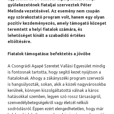
gyülekezetének fiataljai szerveztek Péter
Melinda vezetésével. Az esemény nem csupán
egy szórakoztató program volt, hanem egy olyan
pozitív kezdeményezés, amely támogató közeget
teremtett a helyi fiatalok számára, és
lehetőséget kínált a szabadidő értékes
eltöltésére.
Fiatalok támogatása: befektetés a jövőbe
A Csongrádi Agapé Szeretet Vallási Egyesület mindig
is fontosnak tartotta, hogy segítő kezet nyújtson a
fiataloknak. Ahogy a zákányszéki program szervezői
is hangsúlyozták, sokan, akik a közeli nagyvárosokba
kerülnek, könnyen kiszolgáltatottá válnak a káros
hatásokkal szemben, legyen szó rossz társaságról,
szenvedélybetegségekről vagy életcél nélküli
sodródásról. Éppen ezért elengedhetetlen, hogy már