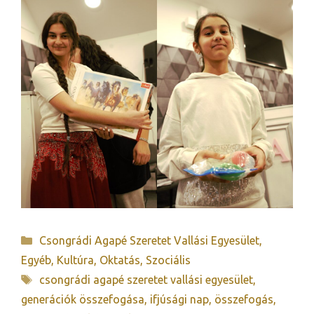
Kategória
Csongrádi Agapé Szeretet Vallási Egyesület
,
Egyéb
,
Kultúra
,
Oktatás
,
Szociális
Címkék
csongrádi agapé szeretet vallási egyesület
,
generációk összefogása
,
ifjúsági nap
,
összefogás
,