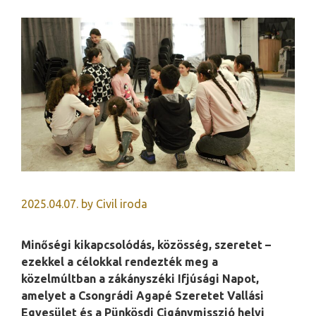
2025.04.07.
by
Civil iroda
Minőségi kikapcsolódás, közösség, szeretet –
ezekkel a célokkal rendezték meg a
közelmúltban a zákányszéki Ifjúsági Napot,
amelyet a Csongrádi Agapé Szeretet Vallási
Egyesület és a Pünkösdi Cigánymisszió helyi