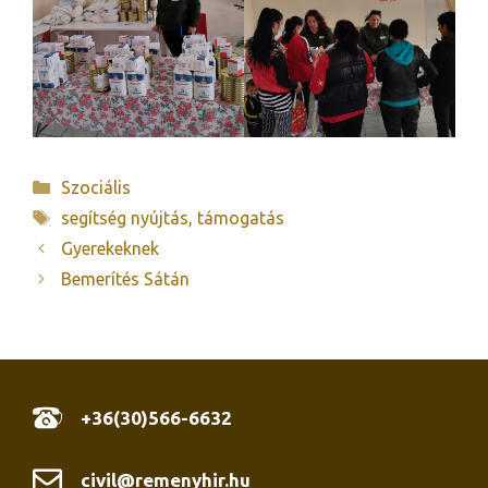
Kategória
Szociális
Címkék
segítség nyújtás
,
támogatás
Gyerekeknek
Bemerítés Sátán
+36(30)566-6632
civil@remenyhir.hu