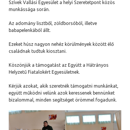
Szívek Vallási Egyesület a helyi Szeretetpont közös
munkássága során.
Az adomány lisztből, zöldborsóból, illetve
babapelenkából állt.
Ezeket húsz nagyon nehéz körülmények között élő
családnak tudtuk kiosztani.
Köszönjük a támogatást az Együtt a Hátrányos
Helyzetű Fiatalokért Egyesületnek.
Kérjük azokat, akik szeretnék támogatni munkánkat,
együtt működni velünk azok keressenek bennünket
bizalommal, minden segítséget örömmel fogadunk.