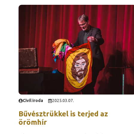
Civil iroda
2025.03.07.
Bűvésztrükkel is terjed az
örömhír