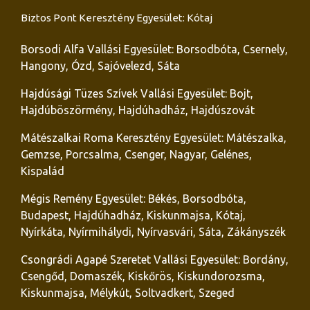
Biztos Pont Keresztény Egyesület: Kótaj
Borsodi Alfa Vallási Egyesület: Borsodbóta, Csernely,
Hangony, Ózd, Sajóvelezd, Sáta
Hajdúsági Tüzes Szívek Vallási Egyesület: Bojt,
Hajdúböszörmény, Hajdúhadház, Hajdúszovát
Mátészalkai Roma Keresztény Egyesület: Mátészalka,
Gemzse, Porcsalma, Csenger, Nagyar, Gelénes,
Kispalád
Mégis Remény Egyesület: Békés, Borsodbóta,
Budapest, Hajdúhadház, Kiskunmajsa, Kótaj,
Nyírkáta, Nyírmihálydi, Nyírvasvári, Sáta, Zákányszék
Csongrádi Agapé Szeretet Vallási Egyesület: Bordány,
Csengőd, Domaszék, Kiskőrös, Kiskundorozsma,
Kiskunmajsa, Mélykút, Soltvadkert, Szeged