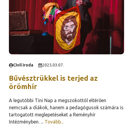
Civil iroda
2025.03.07.
Bűvésztrükkel is terjed az
örömhír
A legutóbbi Tini Nap a megszokottól eltérően
nemcsak a diákok, hanem a pedagógusok számára is
tartogatott meglepetéseket a Reményhír
Intézményben. ...
Tovább...