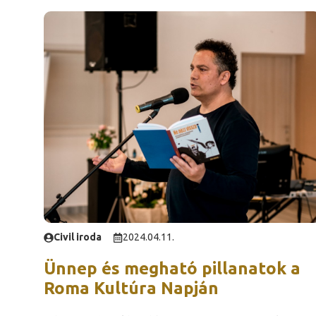
Civil iroda
2024.04.11.
Ünnep és megható pillanatok a
Roma Kultúra Napján