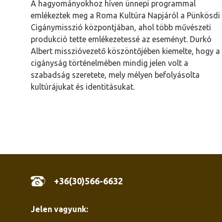
A hagyományokhoz híven ünnepi programmal
emlékeztek meg a Roma Kultúra Napjáról a Pünkösdi
Cigánymisszió központjában, ahol több művészeti
produkció tette emlékezetessé az eseményt. Durkó
Albert misszióvezető köszöntőjében kiemelte, hogy a
cigányság történelmében mindig jelen volt a
szabadság szeretete, mely mélyen befolyásolta
kultúrájukat és identitásukat.
+36(30)566-6632
Jelen vagyunk: