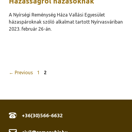
Házasságról házasoknak
A Nyírségi Reménység Háza Vallási Egyesület
házaspároknak szóló alkalmat tartott Nyírvasváriban
2023. február 26-án.
Oldal
Oldal
←
Previous
1
2
+36(30)566-6632