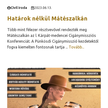
Civil iroda
2023.06.13.
Határok nélkül Mátészalkán
Több mint félezer résztvevővel rendezték meg
Mátészalkán az l. Kárpát-medencei Cigánymissziós
Konferenciát. A Pünkösdi Cigánymisszió kezdetektől
fogva kiemelten fontosnak tartja ...
Tovább...