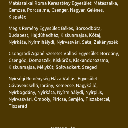
Mátészalkai Roma Keresztény Egyesület: Mátészalka,
Gemzse, Porcsalma, Csenger, Nagyar, Gelénes,
Kispalád
Mégis Remény Egyesület: Békés, Borsodbóta,
Budapest, Hajdúhadház, Kiskunmajsa, Kótaj,
Nyírkáta, Nyírmihálydi, Nyírvasvári, Sáta, Zákányszék
Csongrádi Agapé Szeretet Vallási Egyesület: Bordány,
Csengőd, Domaszék, Kiskőrös, Kiskundorozsma,
Kiskunmajsa, Mélykút, Soltvadkert, Szeged
Nyírségi Reménység Háza Vallási Egyesület:
Gávavencsellő, Ibrány, Kemecse, Nagykálló,
Nyírbogdány, Nyírkáta, Nyírmihálydi, Nyírpilis,
Nyírvasvári, Ömböly, Piricse, Semjén, Tiszabercel,
Tiszarád