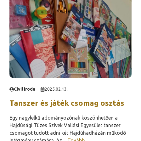
Civil iroda
2025.02.13.
Tanszer és játék csomag osztás
Egy nagylelkű adományozónak köszönhetően a
Hajdúsági Tüzes Szívek Vallási Egyesület tanszer
csomagot tudott adni két Hajdúhadházán működő
intézmény számára. Az ...
Tovább...