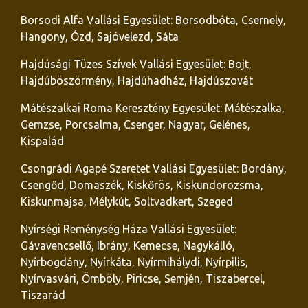
Borsodi Alfa Vallási Egyesület: Borsodbóta, Csernely,
Hangony, Ózd, Sajóvelezd, Sáta
Hajdúsági Tüzes Szívek Vallási Egyesület: Bojt,
Hajdúböszörmény, Hajdúhadház, Hajdúszovát
Mátészalkai Roma Keresztény Egyesület: Mátészalka,
Gemzse, Porcsalma, Csenger, Nagyar, Gelénes,
Kispalád
Csongrádi Agapé Szeretet Vallási Egyesület: Bordány,
Csengőd, Domaszék, Kiskőrös, Kiskundorozsma,
Kiskunmajsa, Mélykút, Soltvadkert, Szeged
Nyírségi Reménység Háza Vallási Egyesület:
Gávavencsellő, Ibrány, Kemecse, Nagykálló,
Nyírbogdány, Nyírkáta, Nyírmihálydi, Nyírpilis,
Nyírvasvári, Ömböly, Piricse, Semjén, Tiszabercel,
Tiszarád