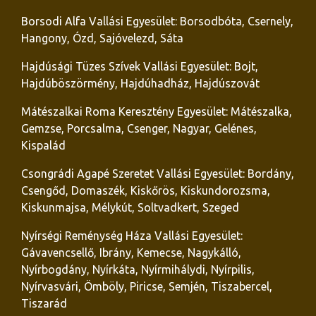
Borsodi Alfa Vallási Egyesület: Borsodbóta, Csernely,
Hangony, Ózd, Sajóvelezd, Sáta
Hajdúsági Tüzes Szívek Vallási Egyesület: Bojt,
Hajdúböszörmény, Hajdúhadház, Hajdúszovát
Mátészalkai Roma Keresztény Egyesület: Mátészalka,
Gemzse, Porcsalma, Csenger, Nagyar, Gelénes,
Kispalád
Csongrádi Agapé Szeretet Vallási Egyesület: Bordány,
Csengőd, Domaszék, Kiskőrös, Kiskundorozsma,
Kiskunmajsa, Mélykút, Soltvadkert, Szeged
Nyírségi Reménység Háza Vallási Egyesület:
Gávavencsellő, Ibrány, Kemecse, Nagykálló,
Nyírbogdány, Nyírkáta, Nyírmihálydi, Nyírpilis,
Nyírvasvári, Ömböly, Piricse, Semjén, Tiszabercel,
Tiszarád