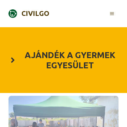
Skip
to
CIVILGO
MENU
content
AJÁNDÉK A GYERMEK
EGYESÜLET