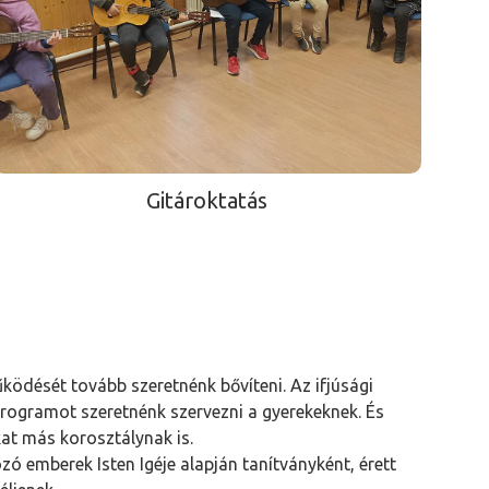
Gitároktatás
ödését tovább szeretnénk bővíteni. Az ifjúsági
programot szeretnénk szervezni a gyerekeknek. És
at más korosztálynak is.
ó emberek Isten Igéje alapján tanítványként, érett