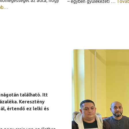
lönlegességét az adta, hogy
– egyben gyülekezeti …
Tová
bb…
ágotán található. Itt
ázaléka. Keresztény
l, értendő ez lelki és