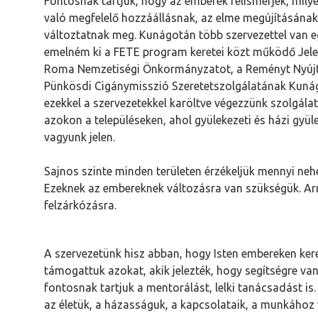
Fontosnak tartjuk, hogy az emberek felismerjék, milye
való megfelelő hozzáállásnak, az elme megújításának,
változtatnak meg. Kunágotán több szervezettel van 
emelném ki a FETE program keretei közt működő Jele
Roma Nemzetiségi Önkormányzatot, a Reményt Nyújtó
Pünkösdi Cigánymisszió Szeretetszolgálatának Kunág
ezekkel a szervezetekkel karöltve végezzünk szolgál
azokon a településeken, ahol gyülekezeti és házi gyül
vagyunk jelen.
Sajnos szinte minden területen érzékeljük mennyi nehé
Ezeknek az embereknek változásra van szükségük. Arr
felzárkózásra.
A szervezetünk hisz abban, hogy Isten embereken ker
támogattuk azokat, akik jelezték, hogy segítségre va
fontosnak tartjuk a mentorálást, lelki tanácsadást is
az életük, a házasságuk, a kapcsolataik, a munkához 