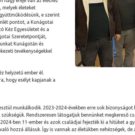
n nagy ereje van az élethez
 melyek életeket
együttműködésünk, e szerint
nlét pontot, a Kunágotai
 Kéz Egyesületet és a
otai Szeretetpontját,
atunkat Kunágotán és
ekezeti tevékenységekkel
z helyzetű ember él.
a, hogy esélyt kapjanak a
esztül munkálkodik. 2023-2024-években erre sok bizonyságot k
n szükségük. Rendszeresen látogatjuk bennünket megkereső csa
. 2024-ben 11-ember és azok családjai fejezték ki a hitüket a g
való hozzá állásuk. Így is vannak az életükben nehézségek, de