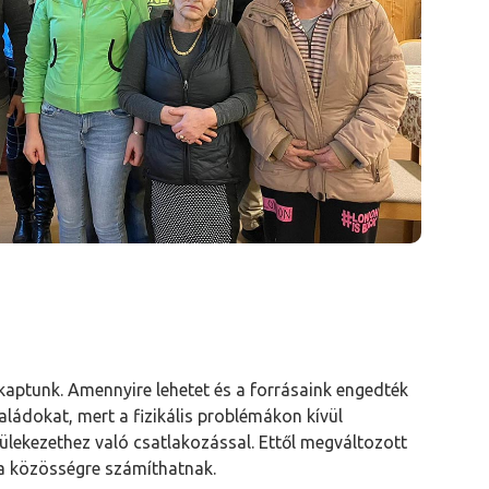
aptunk. Amennyire lehetet és a forrásaink engedték
ládokat, mert a fizikális problémákon kívül
yülekezethez való csatlakozással. Ettől megváltozott
 a közösségre számíthatnak.