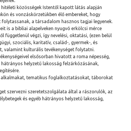
éljenek.
, hitéleti közösségek Istentől kapott látás alapján
sükön és vonzáskörzetükben élő embereket, hogy
t folytassanak, a társadalom hasznos tagjai legyenek.
it is a bibliai alapelveken nyugvó erkölcsi mérce
ől függetlenül végzi, így nevelési, oktatási, (ezen belül
ügyi, szociális, karitatív, család-, gyermek-, és
t, valamint kulturális tevékenységet folytatni.
vékenységeivel elsősorban hivatott a roma népesség,
 hátrányos helyzetű lakosság felzárkózásának,
egítésére.
i alkalmakat, tematikus foglalkoztatásokat, táborokat
get szervezni szeretetszolgálata által a rászorulók, az
délybetegek és egyéb hátrányos helyzetű lakosság,