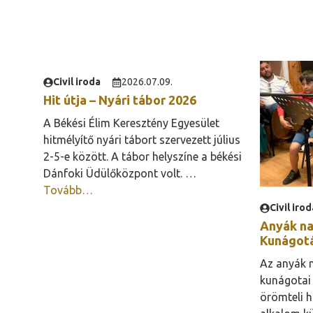
Civil iroda
2026.07.09.
Hit útja – Nyári tábor 2026
A Békési Élim Keresztény Egyesület
hitmélyítő nyári tábort szervezett július
2-5-e között. A tábor helyszíne a békési
Dánfoki Üdülőközpont volt. …
Tovább…
Civil irod
Anyák na
Kunágot
Az anyák n
kunágotai
örömteli h