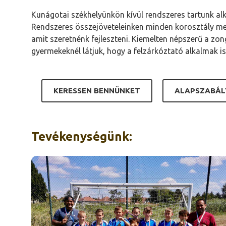
Kunágotai székhelyünkön kívül rendszeres tartunk
Rendszeres összejöveteleinken minden korosztály megt
amit szeretnénk fejleszteni. Kiemelten népszerű a zo
gyermekeknél látjuk, hogy a felzárkóztató alkalmak i
KERESSEN BENNÜNKET
ALAPSZABÁL
Tevékenységünk: