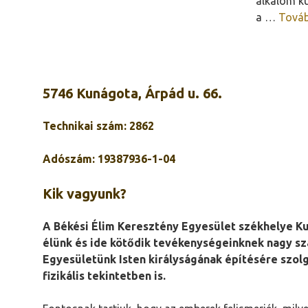
alkalom kü
a …
Tová
5746 Kunágota, Árpád u. 66.
Technikai szám: 2862
Adószám: 19387936-1-04
Kik vagyunk?
A Békési Élim Keresztény Egyesület székhelye Kun
élünk és ide kötődik tevékenységeinknek nagy sz
Egyesületünk Isten királyságának építésére szolgá
fizikális tekintetben is.