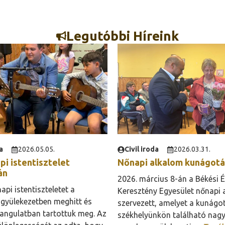
Legutóbbi Híreink
a
2026.05.05.
Civil iroda
2026.03.31.
pi istentisztelet
Nőnapi alkalom kunágot
án
2026. március 8-án a Békési É
api istentiszteletet a
Keresztény Egyesület nőnapi 
 gyülekezetben meghitt és
szervezett, amelyet a kunágo
angulatban tartottuk meg. Az
székhelyünkön található nag