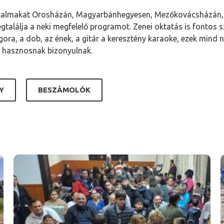
 alkalmakat Orosházán, Magyarbánhegyesen, Mezőkovácsházán
alálja a neki megfelelő programot. Zenei oktatás is fontos sz
ngora, a dob, az ének, a gitár a keresztény karaoke, ezek mind
s hasznosnak bizonyulnak.
Y
BESZÁMOLÓK