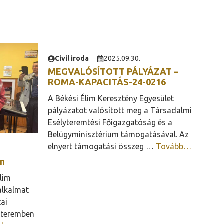
Civil iroda
2025.09.30.
MEGVALÓSÍTOTT PÁLYÁZAT –
ROMA-KAPACITÁS-24-0216
A Békési Élim Keresztény Egyesület
pályázatot valósított meg a Társadalmi
Esélyteremtési Főigazgatóság és a
Belügyminisztérium támogatásával. Az
elnyert támogatási összeg …
Tovább…
án
lim
alkalmat
tai
yteremben