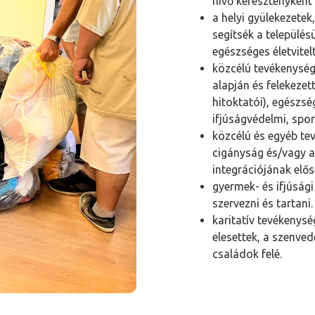
hívő keresztényként 
a helyi gyülekezetek
segítsék a települé
egészséges életvitel
közcélú tevékenysége
alapján és felekezett
hitoktatói), egészség
ifjúságvédelmi, spor
közcélú és egyéb te
cigányság és/vagy a
integrációjának elős
gyermek- és ifjúság
szervezni és tartani.
karitatív tevékenysé
elesettek, a szenve
családok felé.