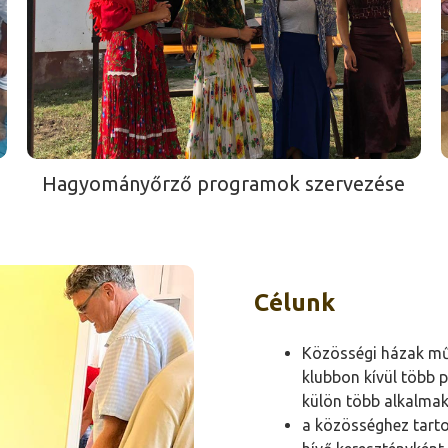
Hagyományőrző programok szervezése
Célunk
Közösségi házak műk
klubbon kívül több 
külön több alkalmak
a közösséghez tartoz