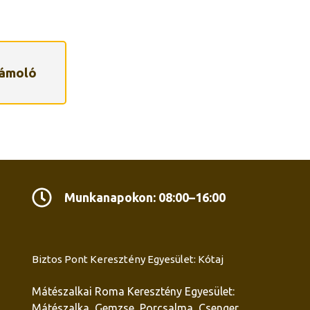
zámoló
Munkanapokon: 08:00–16:00
Biztos Pont Keresztény Egyesület: Kótaj
Mátészalkai Roma Keresztény Egyesület:
Mátészalka, Gemzse, Porcsalma, Csenger,