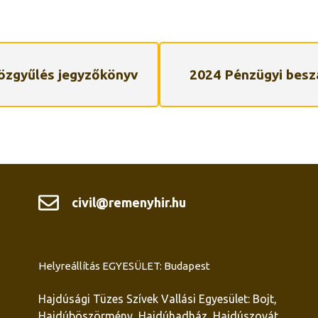
özgyűlés jegyzőkönyv
2024 Pénzügyi bes
civil@remenyhir.hu
Helyreállítás EGYESÜLET: Budapest
Hajdúsági Tüzes Szívek Vallási Egyesület: Bojt,
Hajdúböszörmény, Hajdúhadház, Hajdúszovát