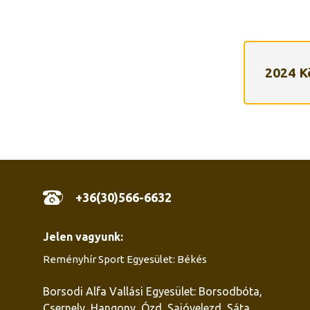
2024 K
+36(30)566-6632
Jelen vagyunk:
Reményhír Sport Egyesület: Békés
Borsodi Alfa Vallási Egyesület: Borsodbóta,
Csernely, Hangony, Ózd, Sajóvelezd, Sáta